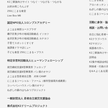
にこまる食堂
K2ご家族向けサイト つなぐ・つなげる・つながる
アロハキッチン
お好み焼ころんぶす
ねぎしの森のは
250にこまる食堂
にこまるソーシ
Live Box M6
活動に参加・協
認定NPO法人コロンブスアカデミー
相談・お問い合
よこはま南部ユースプラザ
磯子区青少年の地域活動拠点 イソカツ
自立に悩む若者
金沢区青少年の地域活動拠点 カナカツ
K2クラブハウス
子育てスポットくすくす
K2マガジン
放課後ドラマぽにょ+
保護者の方へ
子ども食堂 250にこまる＋プラス
K2ご家族向けサ
説明会
特定非営利活動法人ヒューマンフェローシップ
K2集中相談会特
関係者・行政の
就労継続支援B型事業所 フェロップ
Q＆A よくある
就労継続支援B型事業所 パン屋のオヤジ
よこはま型若者自立塾 JOB CAMP
にこまるソーシャル・ファーム（都市型循環共感農業）
コッペパンハウス パン屋のオヤジ
ねぎしの森のはちみつプロジェクト
一般財団法人 若者自立就労支援協会
株式会社K2ドリームプロジェクト