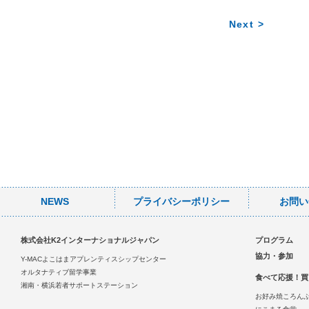
Next >
NEWS
プライバシーポリシー
お問い
株式会社K2インターナショナルジャパン
プログラム
協力・参加
Y-MACよこはまアプレンティスシップセンター
オルタナティブ留学事業
食べて応援！買
湘南・横浜若者サポートステーション
お好み焼ころん