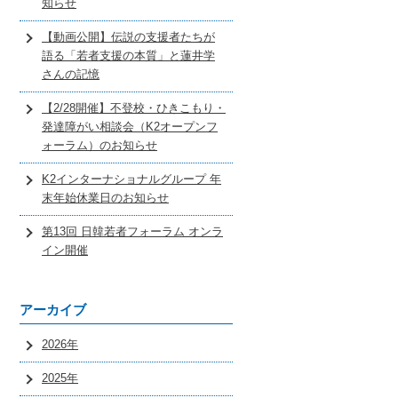
知らせ
【動画公開】伝説の支援者たちが
語る「若者支援の本質」と蓮井学
さんの記憶
【2/28開催】不登校・ひきこもり・
発達障がい相談会（K2オープンフ
ォーラム）のお知らせ
K2インターナショナルグループ 年
末年始休業日のお知らせ
第13回 日韓若者フォーラム オンラ
イン開催
アーカイブ
2026年
2025年