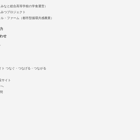
（みなと総合高等学校の学食運営）
ちみつプロジェクト
ャル・ファーム（都市型循環共感農業）
力
わせ
へ
イト つなぐ・つなげる・つながる
設サイト
方へ
質問