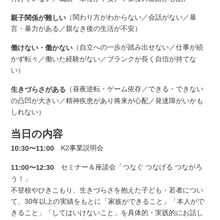
（関わり方がわからない／会話がない／暴
親子関係が難しい
言・暴力がある／親なき後の生活が不安）
（自立への一歩が踏み出せない／仕事が続
働けない・働かない
かず転々／働いた経験がない／ブランクが長く自信が持てな
い）
（昼夜逆転・ゲーム依存／できる・できない
生きづらさがある
の凸凹が大きい／精神疾患があり将来が心配／発達障がいかも
しれない）
当日の内容
K2事業説明会
10:30〜11:00
セミナー＆座談会「つなぐ つなげる つながろ
11:00〜12:30
う！」
不登校やひきこもり、生きづらさを抱えた子ども・若者につい
て、30年以上の実績をもとに「家族ができること」「本人がで
きること」「してはいけないこと」を具体的・実践的にお話し