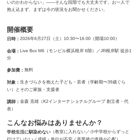
いのかわからない」——そんな段階でも大丈夫です。お一人で
抱え込まず、まずは今の状況をお聞かせください。
開催概要
2026年6月27日（土）10:30〜16:00（開場10:00）
日時：
Live Box M6（モンビル横浜根岸 6階）／JR根岸駅 徒歩1
会場：
分
無料
参加費：
生きづらさを抱えた子ども・若者（学齢期〜39歳ぐら
対象：
い）とそのご家族・支援者
金森 克雄（K2インターナショナルグループ 創立者・代
講師：
表）
こんなお悩みはありませんか？
（教室に入れない／小中学校からずっと
学校生活に馴染めない
行けていない／成績・単位が不安／卒業後の進路が心配）