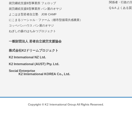
関係者・行政の
就労継続支援B型事業所 フェロップ
Q＆A よくある
就労継続支援B型事業所 パン屋のオヤジ
よこはま型若者自立塾 JOB CAMP
にこまるソーシャル・ファーム（都市型循環共感農業）
コッペパンハウス パン屋のオヤジ
ねぎしの森のはちみつプロジェクト
一般財団法人 若者自立就労支援協会
株式会社K2ドリームプロジェクト
K2 International NZ Ltd.
K2 International (AUST) Pty. Ltd.
Social Enterprise
K2 International KOREA Co., Ltd.
Copyright © K2 International Group All Rights Reserved.