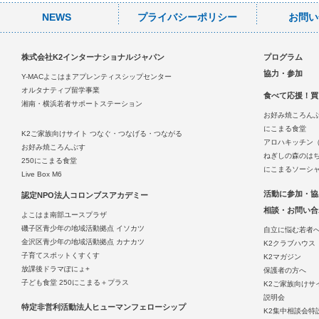
NEWS
プライバシーポリシー
お問い
株式会社K2インターナショナルジャパン
プログラム
協力・参加
Y-MACよこはまアプレンティスシップセンター
オルタナティブ留学事業
食べて応援！買
湘南・横浜若者サポートステーション
お好み焼ころん
にこまる食堂
K2ご家族向けサイト つなぐ・つなげる・つながる
アロハキッチン
お好み焼ころんぶす
ねぎしの森のは
250にこまる食堂
にこまるソーシ
Live Box M6
活動に参加・協
認定NPO法人コロンブスアカデミー
相談・お問い合
よこはま南部ユースプラザ
磯子区青少年の地域活動拠点 イソカツ
自立に悩む若者
金沢区青少年の地域活動拠点 カナカツ
K2クラブハウス
子育てスポットくすくす
K2マガジン
放課後ドラマぽにょ+
保護者の方へ
子ども食堂 250にこまる＋プラス
K2ご家族向けサ
説明会
特定非営利活動法人ヒューマンフェローシップ
K2集中相談会特