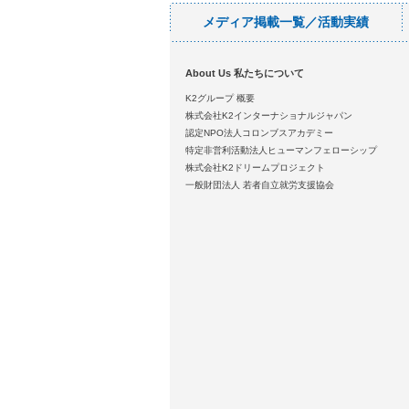
メディア掲載一覧／活動実績
About Us 私たちについて
K2グループ 概要
株式会社K2インターナショナルジャパン
認定NPO法人コロンブスアカデミー
特定非営利活動法人ヒューマンフェローシップ
株式会社K2ドリームプロジェクト
一般財団法人 若者自立就労支援協会