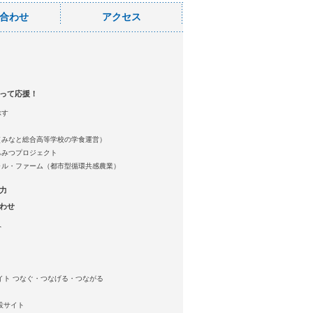
合わせ
アクセス
って応援！
ぶす
（みなと総合高等学校の学食運営）
ちみつプロジェクト
ャル・ファーム（都市型循環共感農業）
力
わせ
へ
イト つなぐ・つなげる・つながる
設サイト