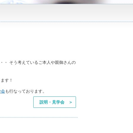
・・ そう考えているご本人や親御さんの
します！
学会
も行なっております。
説明・見学会 ＞