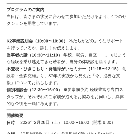
プログラムのご案内
当日は、皆さまの状況に合わせて参加いただけるよう、4つのセ
クションを用意しています。
私たちがどのようなサポート
K2事業説明会（10:00〜10:30）
を行っているか、詳しくお伝えします。
学校、就労、自立……。同じよう
当事者の話（10:30〜11:10）
な経験を乗り越えてきた若者が、自身の体験談を語ります。
創
不登校・ひきこもり・発達障がいセミナー（11:15〜12:15）
設者・金森克雄より、37年の実践から見えた「今、必要な支
援」についてお話しします。
※要事前予約 経験豊富な専門ス
個別相談会（12:30〜16:00）
タッフが、それぞれのご家族が抱えるお悩みをお伺いし、具体
的な今後を一緒に考えます。
開催概要
： 2026年2月28日（土） 10:00〜16:00（開場 9:30）
日時
： JR根岸駅前 モンビル横浜根岸 6階（Live Box M6）