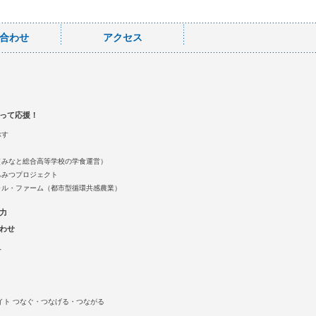
合わせ
アクセス
って応援！
ぶす
（みなと総合高等学校の学食運営）
ちみつプロジェクト
ャル・ファーム（都市型循環共感農業）
力
わせ
へ
イト つなぐ・つなげる・つながる