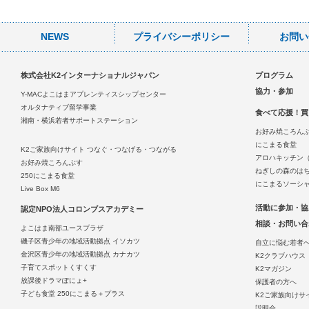
NEWS
プライバシーポリシー
お問い
株式会社K2インターナショナルジャパン
プログラム
協力・参加
Y-MACよこはまアプレンティスシップセンター
オルタナティブ留学事業
食べて応援！買
湘南・横浜若者サポートステーション
お好み焼ころん
にこまる食堂
K2ご家族向けサイト つなぐ・つなげる・つながる
アロハキッチン
お好み焼ころんぶす
ねぎしの森のは
250にこまる食堂
にこまるソーシ
Live Box M6
活動に参加・協
認定NPO法人コロンブスアカデミー
相談・お問い合
よこはま南部ユースプラザ
磯子区青少年の地域活動拠点 イソカツ
自立に悩む若者
金沢区青少年の地域活動拠点 カナカツ
K2クラブハウス
子育てスポットくすくす
K2マガジン
放課後ドラマぽにょ+
保護者の方へ
子ども食堂 250にこまる＋プラス
K2ご家族向けサ
説明会