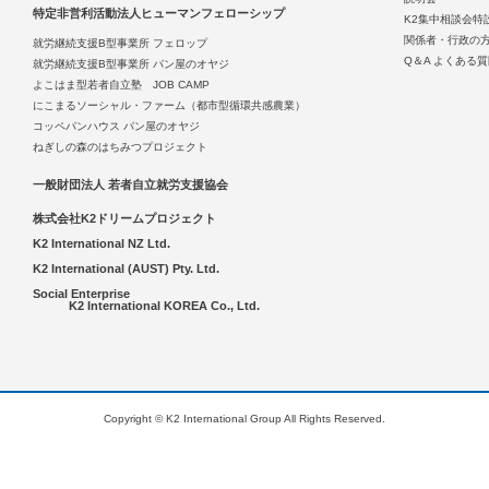
特定非営利活動法人ヒューマンフェローシップ
K2集中相談会特
関係者・行政の
就労継続支援B型事業所 フェロップ
Q＆A よくある
就労継続支援B型事業所 パン屋のオヤジ
よこはま型若者自立塾 JOB CAMP
にこまるソーシャル・ファーム（都市型循環共感農業）
コッペパンハウス パン屋のオヤジ
ねぎしの森のはちみつプロジェクト
一般財団法人 若者自立就労支援協会
株式会社K2ドリームプロジェクト
K2 International NZ Ltd.
K2 International (AUST) Pty. Ltd.
Social Enterprise
K2 International KOREA Co., Ltd.
Copyright © K2 International Group All Rights Reserved.