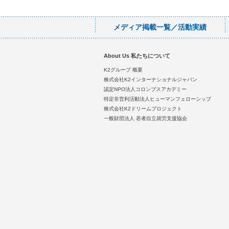
メディア掲載一覧／活動実績
About Us 私たちについて
K2グループ 概要
株式会社K2インターナショナルジャパン
認定NPO法人コロンブスアカデミー
特定非営利活動法人ヒューマンフェローシップ
株式会社K2ドリームプロジェクト
一般財団法人 若者自立就労支援協会