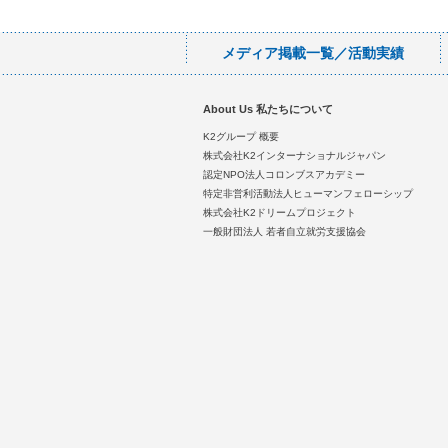
メディア掲載一覧／活動実績
About Us 私たちについて
K2グループ 概要
株式会社K2インターナショナルジャパン
認定NPO法人コロンブスアカデミー
特定非営利活動法人ヒューマンフェローシップ
株式会社K2ドリームプロジェクト
一般財団法人 若者自立就労支援協会