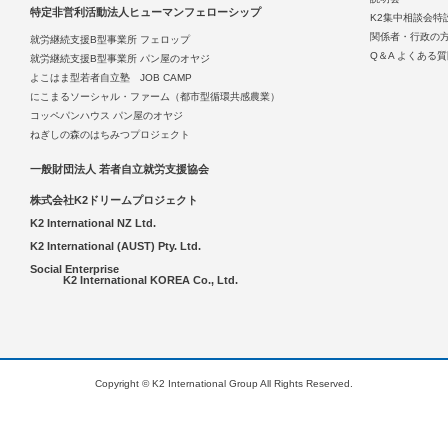
特定非営利活動法人ヒューマンフェローシップ
K2集中相談会特
関係者・行政の
就労継続支援B型事業所 フェロップ
Q＆A よくある
就労継続支援B型事業所 パン屋のオヤジ
よこはま型若者自立塾 JOB CAMP
にこまるソーシャル・ファーム（都市型循環共感農業）
コッペパンハウス パン屋のオヤジ
ねぎしの森のはちみつプロジェクト
一般財団法人 若者自立就労支援協会
株式会社K2ドリームプロジェクト
K2 International NZ Ltd.
K2 International (AUST) Pty. Ltd.
Social Enterprise
K2 International KOREA Co., Ltd.
Copyright © K2 International Group All Rights Reserved.