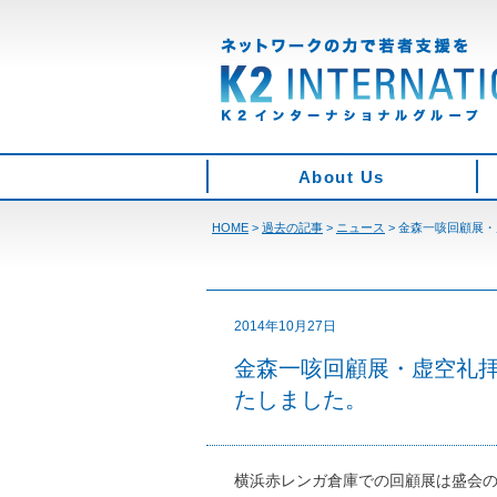
About Us
HOME
>
過去の記事
>
ニュース
>
金森一咳回顧展・
2014年10月27日
金森一咳回顧展・虚空礼
たしました。
横浜赤レンガ倉庫での回顧展は盛会