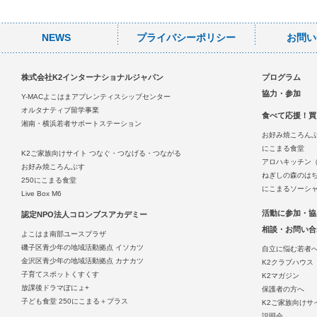
NEWS
プライバシーポリシー
お問い
株式会社K2インターナショナルジャパン
プログラム
協力・参加
Y-MACよこはまアプレンティスシップセンター
オルタナティブ留学事業
食べて応援！買
湘南・横浜若者サポートステーション
お好み焼ころん
にこまる食堂
K2ご家族向けサイト つなぐ・つなげる・つながる
アロハキッチン
お好み焼ころんぶす
ねぎしの森のは
250にこまる食堂
にこまるソーシ
Live Box M6
活動に参加・協
認定NPO法人コロンブスアカデミー
相談・お問い合
よこはま南部ユースプラザ
磯子区青少年の地域活動拠点 イソカツ
自立に悩む若者
金沢区青少年の地域活動拠点 カナカツ
K2クラブハウス
子育てスポットくすくす
K2マガジン
放課後ドラマぽにょ+
保護者の方へ
子ども食堂 250にこまる＋プラス
K2ご家族向けサ
説明会