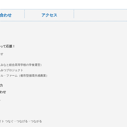
合わせ
アクセス
って応援！
ぶす
（みなと総合高等学校の学食運営）
ちみつプロジェクト
ャル・ファーム（都市型循環共感農業）
力
わせ
へ
イト つなぐ・つなげる・つながる