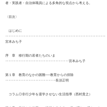
者・実践者・自治体職員による多角的な視点から考える。
〈目次〉
はじめに
‥‥‥‥‥‥‥‥‥‥‥‥‥‥‥‥‥‥‥‥‥‥‥‥‥‥‥‥‥‥
宮本みち子
序 章 移行期の若者たちのいま
‥‥‥‥‥‥‥‥‥‥‥‥‥‥‥‥‥‥‥宮本みち子
第１章 教育のなかの困難──教育からの排除
‥‥‥‥‥‥‥‥‥‥‥‥‥‥‥長須正明
コラム◎非行少年を退学させない生活指導（西村貴之）