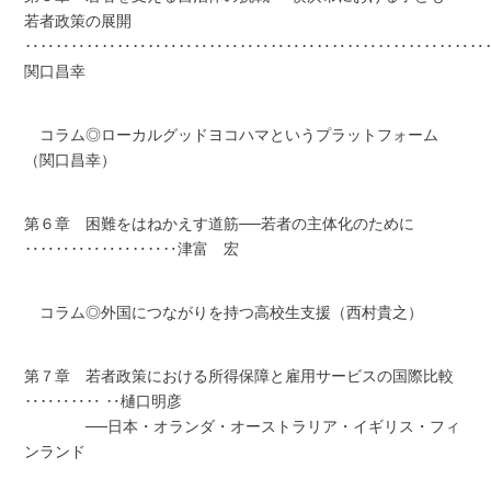
若者政策の展開
‥‥‥‥‥‥‥‥‥‥‥‥‥‥‥‥‥‥‥‥‥‥‥‥‥‥‥‥‥‥
関口昌幸
コラム◎ローカルグッドヨコハマというプラットフォーム
（関口昌幸）
第６章 困難をはねかえす道筋──若者の主体化のために
‥‥‥‥‥‥‥‥‥‥津富 宏
コラム◎外国につながりを持つ高校生支援（西村貴之）
第７章 若者政策における所得保障と雇用サービスの国際比較
‥‥‥‥‥ ‥樋口明彦
──日本・オランダ・オーストラリア・イギリス・フィ
ンランド