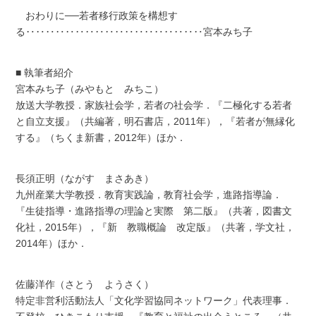
おわりに──若者移行政策を構想す
る‥‥‥‥‥‥‥‥‥‥‥‥‥‥‥‥‥‥宮本みち子
■ 執筆者紹介
宮本みち子（みやもと みちこ）
放送大学教授．家族社会学，若者の社会学．『二極化する若者
と自立支援』（共編著，明石書店，2011年），『若者が無縁化
する』（ちくま新書，2012年）ほか．
長須正明（ながす まさあき）
九州産業大学教授．教育実践論，教育社会学，進路指導論．
『生徒指導・進路指導の理論と実際 第二版』（共著，図書文
化社，2015年），『新 教職概論 改定版』（共著，学文社，
2014年）ほか．
佐藤洋作（さとう ようさく）
特定非営利活動法人「文化学習協同ネットワーク」代表理事．