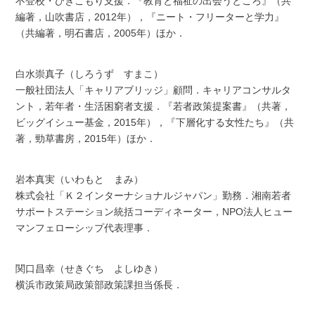
不登校・ひきこもり支援．『教育と福祉の出会うところ』（共
編著，山吹書店，2012年），『ニート・フリーターと学力』
（共編著，明石書店，2005年）ほか．
白水崇真子（しろうず すまこ）
一般社団法人「キャリアブリッジ」顧問．キャリアコンサルタ
ント，若年者・生活困窮者支援．『若者政策提案書』（共著，
ビッグイシュー基金，2015年），『下層化する女性たち』（共
著，勁草書房，2015年）ほか．
岩本真実（いわもと まみ）
株式会社「Ｋ２インターナショナルジャパン」勤務．湘南若者
サポートステーション統括コーディネーター，NPO法人ヒュー
マンフェローシップ代表理事．
関口昌幸（せきぐち よしゆき）
横浜市政策局政策部政策課担当係長．