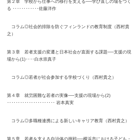
第２章 学校から仕事への移行を支える──学び直しの場をつく
る ‥‥‥‥‥‥佐藤洋作
コラム◎社会的排除を防ぐフィンランドの教育制度（西村貴
之）
第３章 若者支援の変遷と日本社会が直面する課題──支援の現
場から(1)‥‥白水崇真子
コラム◎若者が社会参加する学校づくり（西村貴之）
第４章 就労困難な若者の実像──支援の現場から(2)
‥‥‥‥‥‥‥‥‥‥‥ 岩本真実
コラム◎多職種連携による新しいキャリア教育（西村貴之）
第５章 若者を支える自治体の挑戦──横浜市における子ども・