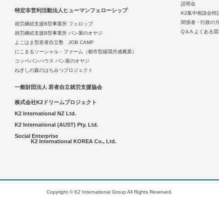
説明会
特定非営利活動法人ヒューマンフェローシップ
K2集中相談会特
関係者・行政の
就労継続支援B型事業所 フェロップ
Q＆A よくある
就労継続支援B型事業所 パン屋のオヤジ
よこはま型若者自立塾 JOB CAMP
にこまるソーシャル・ファーム（都市型循環共感農業）
コッペパンハウス パン屋のオヤジ
ねぎしの森のはちみつプロジェクト
一般財団法人 若者自立就労支援協会
株式会社K2ドリームプロジェクト
K2 International NZ Ltd.
K2 International (AUST) Pty. Ltd.
Social Enterprise
K2 International KOREA Co., Ltd.
Copyright © K2 International Group All Rights Reserved.