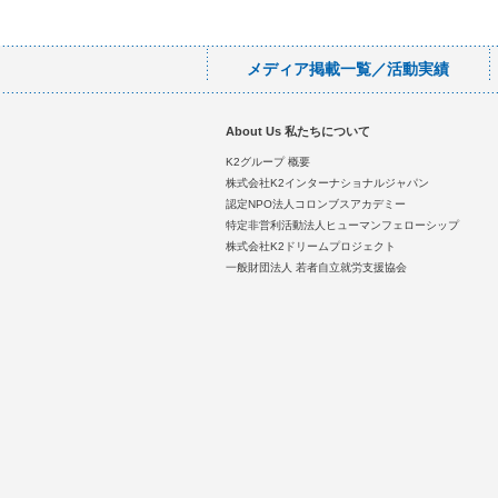
メディア掲載一覧／活動実績
About Us 私たちについて
K2グループ 概要
株式会社K2インターナショナルジャパン
認定NPO法人コロンブスアカデミー
特定非営利活動法人ヒューマンフェローシップ
株式会社K2ドリームプロジェクト
一般財団法人 若者自立就労支援協会