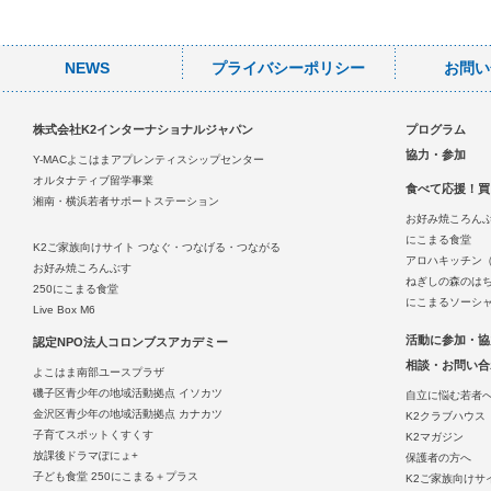
NEWS
プライバシーポリシー
お問い
株式会社K2インターナショナルジャパン
プログラム
協力・参加
Y-MACよこはまアプレンティスシップセンター
オルタナティブ留学事業
食べて応援！買
湘南・横浜若者サポートステーション
お好み焼ころん
にこまる食堂
K2ご家族向けサイト つなぐ・つなげる・つながる
アロハキッチン
お好み焼ころんぶす
ねぎしの森のは
250にこまる食堂
にこまるソーシ
Live Box M6
活動に参加・協
認定NPO法人コロンブスアカデミー
相談・お問い合
よこはま南部ユースプラザ
磯子区青少年の地域活動拠点 イソカツ
自立に悩む若者
金沢区青少年の地域活動拠点 カナカツ
K2クラブハウス
子育てスポットくすくす
K2マガジン
放課後ドラマぽにょ+
保護者の方へ
子ども食堂 250にこまる＋プラス
K2ご家族向けサ