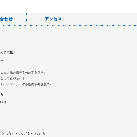
合わせ
アクセス
って応援！
ぶす
（みなと総合高等学校の学食運営）
ちみつプロジェクト
ャル・ファーム（都市型循環共感農業）
力
わせ
へ
イト つなぐ・つなげる・つながる